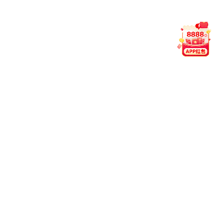
德媒报道多特与贡萨洛加西亚展开初步谈
近日，德国媒体报道了多特蒙德与西班牙年轻前锋贡萨洛·加
西亚之间...
2026-06-30