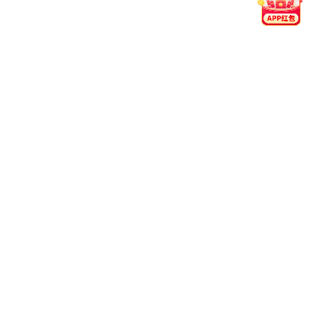
迈尔斯布里奇斯高效表现13投7中砍下20
迈尔斯·布里奇斯在最近的一场比赛中展现了出色的个人表
现，他以13...
2026-07-02