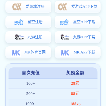
怀念传奇教练里克阿德尔曼，他的离世无疑给篮球界
带来了巨大的震动。作为一位成功的NBA教练，阿德
尔曼以其卓越的战术眼光和深厚的人格魅力赢得了众
多球员和球迷的爱戴。在职业生涯中，他培养了无数
优秀球员，并在多个球队取得了显著的成就。本文将
从四个方面详细回顾阿德尔曼的生平与成就，探讨他
的执教风格、对篮球运动的贡献、与球员之间的关系
以及他留下的遗产。他的一生不仅是对篮球事业的不
懈追求，更是对体育精神最好的诠释。我们怀念这位
传奇教练，也向他致以最崇高的敬意。