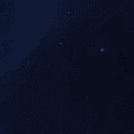
巴萨希望续约坎塞洛需与
和分析师们关注...
在当今足坛，球员的转会和续约
2026-06-21