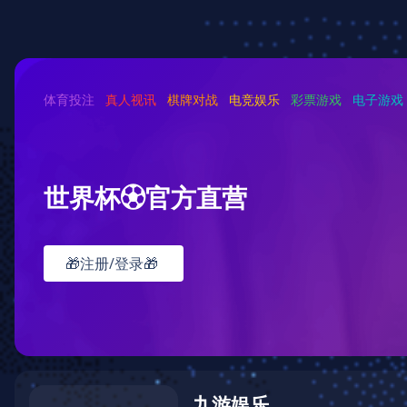
华体会体育
A
欢迎访问
华体会体育
，提供全面覆盖
新千场比赛