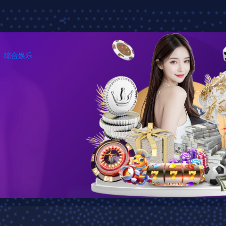
App下载
公司介绍
体育头条
PP与网页版入口｜畅享全球体育
足球、篮球、电竞等项目的赛事资讯与数据内容， 
，聚焦热门体育内容， 助您轻松获取赛事动态，掌
手机App
网页版