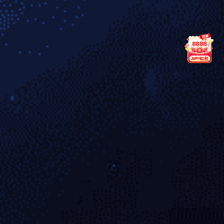
决定哈登及其所在队伍的发展走向。我们期待
下一篇：
德媒报道多特与贡萨洛加西亚展开