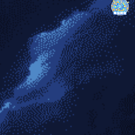
还能够帮助年轻球员成长。这一点对于一支
不能有效发挥作用，不仅会影响他的自信
团队朝着更好的方向发展。只有这样，他才
论。虽然他的历史成就是无可否认，但现实